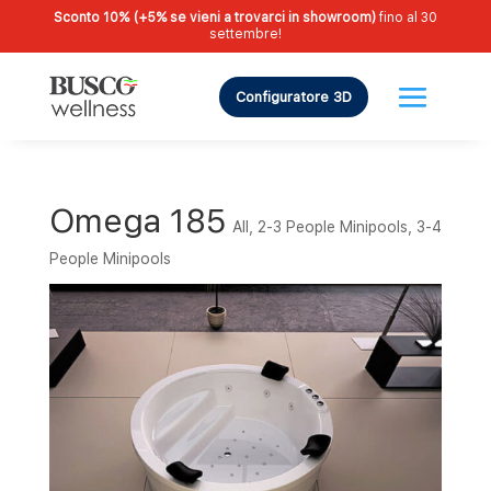
Sconto 10% (+5% se vieni a trovarci in showroom)
fino al 30
settembre!
Configuratore 3D
Omega 185
All
,
2-3 People Minipools
,
3-4
People Minipools