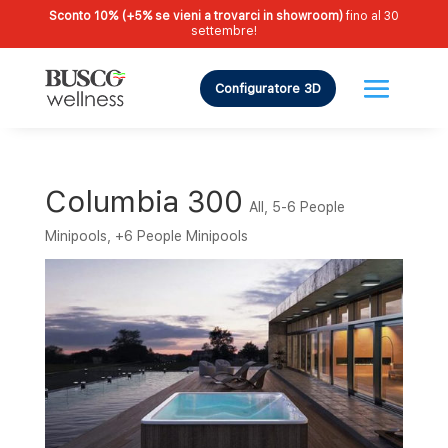
Sconto 10% (+5% se vieni a trovarci in showroom)
fino al 30
settembre!
Configuratore 3D
Columbia 300
All
,
5-6 People
Minipools
,
+6 People Minipools